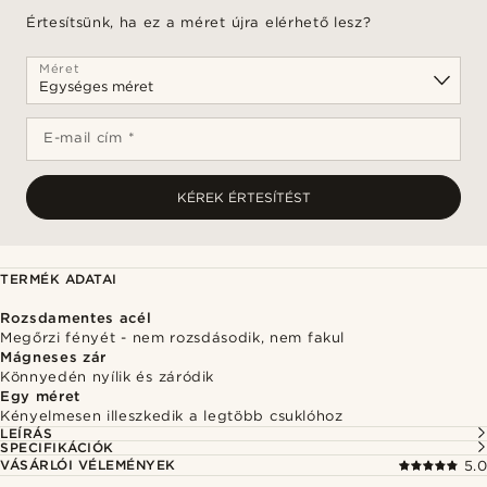
Értesítsünk, ha ez a méret újra elérhető lesz?
Méret
E-mail cím *
KÉREK ÉRTESÍTÉST
TERMÉK ADATAI
Rozsdamentes acél
Megőrzi fényét - nem rozsdásodik, nem fakul
Mágneses zár
Könnyedén nyílik és záródik
Egy méret
Kényelmesen illeszkedik a legtöbb csuklóhoz
LEÍRÁS
SPECIFIKÁCIÓK
VÁSÁRLÓI VÉLEMÉNYEK
5.0