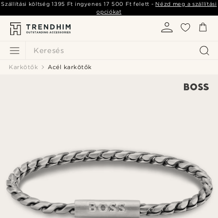
Szállítási költség
1395 Ft
ingyenes
17 500 Ft
felett -
Nézd meg a szállítási
opciókat
Keresés
Karkötők
Acél karkötők