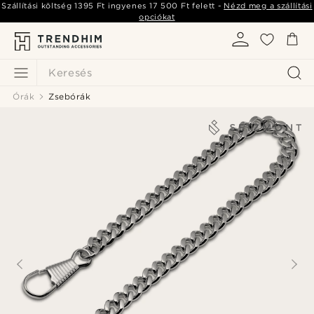
Szállítási költség
1395 Ft
ingyenes
17 500 Ft
felett -
Nézd meg a szállítási
opciókat
Keresés
Órák
Zsebórák