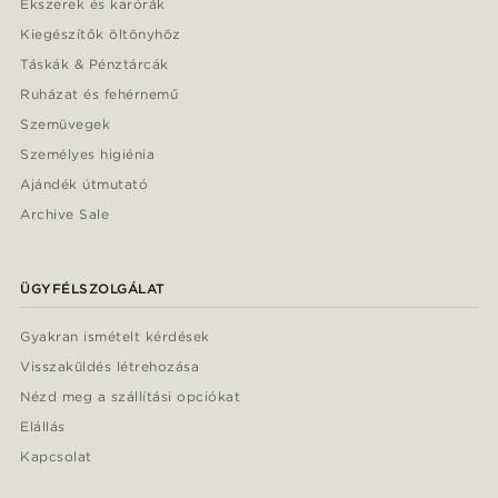
Ékszerek és karórák
Kiegészítők öltönyhöz
Táskák & Pénztárcák
Ruházat és fehérnemű
Szemüvegek
Személyes higiénia
Ajándék útmutató
Archive Sale
ÜGYFÉLSZOLGÁLAT
Gyakran ismételt kérdések
Visszaküldés létrehozása
Nézd meg a szállítási opciókat
Elállás
Kapcsolat