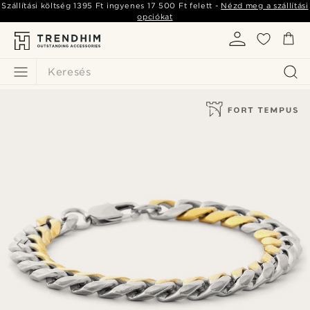
Szállítási költség
1395 Ft
ingyenes
17 500 Ft
felett -
Nézd meg a szállítási
opciókat
Keresés