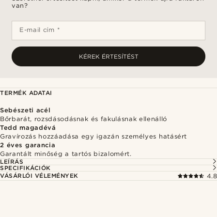
van?
E-mail cím *
KÉREK ÉRTESÍTÉST
TERMÉK ADATAI
Sebészeti acél
Bőrbarát, rozsdásodásnak és fakulásnak ellenálló
Tedd magadévá
Gravírozás hozzáadása egy igazán személyes hatásért
2 éves garancia
Garantált minőség a tartós bizalomért.
LEÍRÁS
SPECIFIKÁCIÓK
VÁSÁRLÓI VÉLEMÉNYEK
4.8