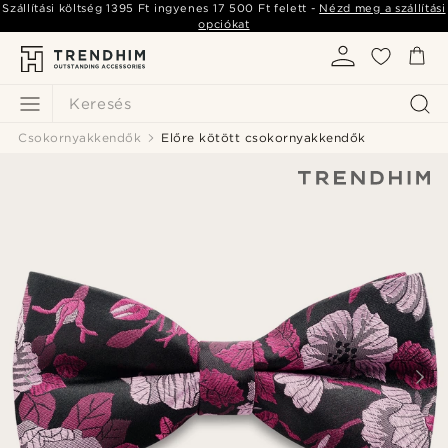
Szállítási költség
1395 Ft
ingyenes
17 500 Ft
felett -
Nézd meg a szállítási
opciókat
Keresés
Csokornyakkendők
Előre kötött csokornyakkendők