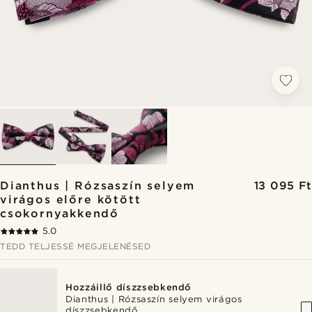
Dianthus | Rózsaszín selyem
13 095 Ft
virágos előre kötött
csokornyakkendő
5.0
TEDD TELJESSÉ MEGJELENÉSED
Hozzáillő díszzsebkendő
Dianthus | Rózsaszín selyem virágos
díszzsebkendő