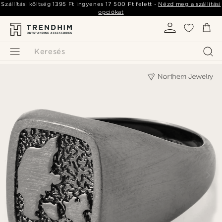
Szállítási költség
1395 Ft
ingyenes
17 500 Ft
felett -
Nézd meg a szállítási
opciókat
Keresés