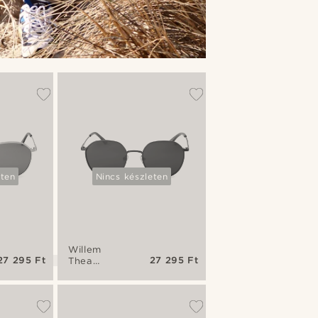
eten
Nincs készleten
Willem
27 295 Ft
27 295 Ft
Thea
fekete-
szürke
napszemüveg