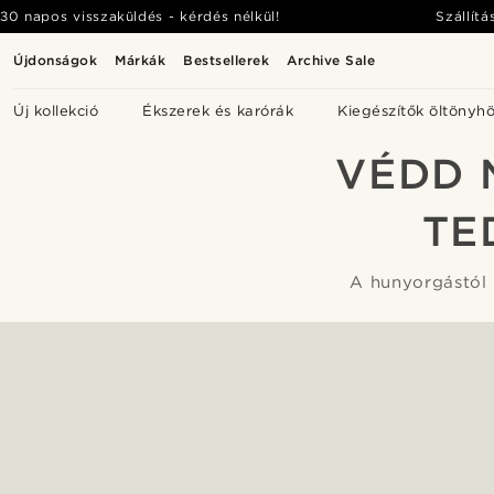
30 napos visszaküldés - kérdés nélkül!
Szállítá
Újdonságok
Márkák
Bestsellerek
Archive Sale
Új kollekció
Ékszerek és karórák
Kiegészítők öltönyh
VÉDD 
TE
A hunyorgástól 