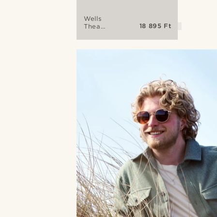
Wells
18 895 Ft
Thea
arany
tónusú-
szürke
pilóta
napszemüveg