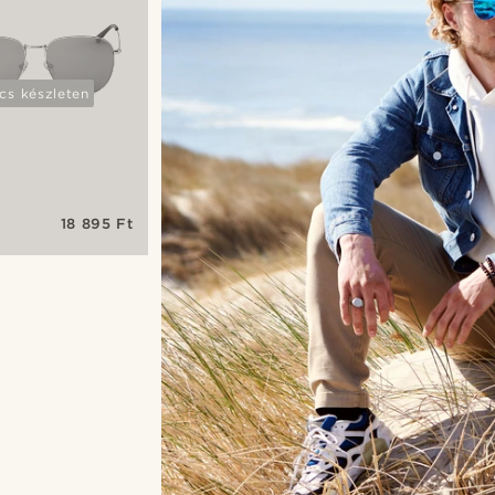
cs készleten
18 895 Ft
müveg