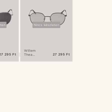
eten
Nincs készleten
Willem
27 295 Ft
27 295 Ft
Thea
fekete-
piros
napszemüveg