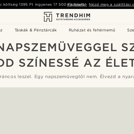
si költség
1395 Ft
ingyenes
17 500 Ft
Kapcsolat
felett
-
Nézd meg a szállítási 
öz
Táskák & Pénztárcák
Ruházat és fehérnemű
Sz
NAPSZEMÜVEGGEL S
DD SZÍNESSÉ AZ ÉLE
ráncos leszel. Egy napszemüvegtől nem. Élvezd a nya