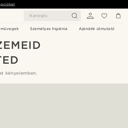
opciókat
Keresés
emüvegek
Személyes higiénia
Ajándék útmutató
ZEMEID
TED
rat kényelemben.