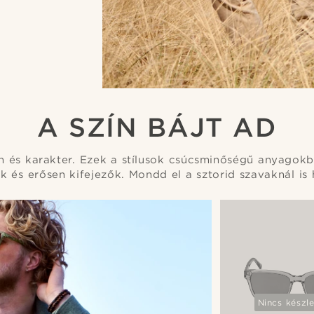
A SZÍN BÁJT AD
n és karakter. Ezek a stílusok csúcsminőségű anyagokb
k és erősen kifejezők. Mondd el a sztorid szavaknál i
Nincs készl