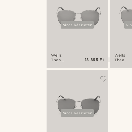
Nincs készleten
Nin
Wells
Wells
18 895 Ft
Thea
Thea
ezüst
ezüst
tónusú
tónusú-
kék
szürke
tükrözött
pilóta
lencsés
napsze
pilóta
napszemüveg
Nincs készleten