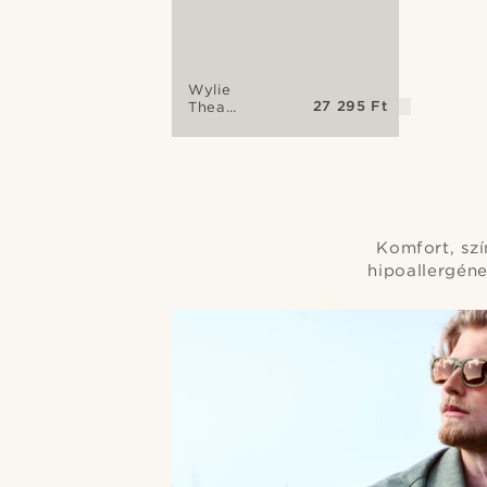
Wylie
27 295 Ft
Thea
ezüst
tónusú és
zöld
polarizált
napszemüveg
Komfort, szí
hipoallergéne