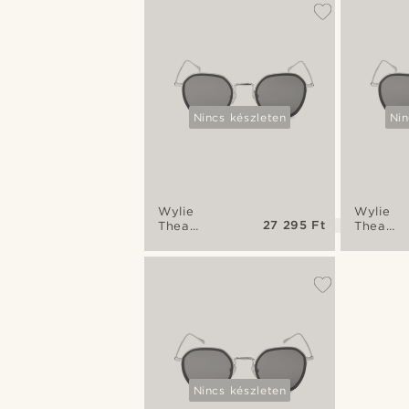
Nincs készleten
Nin
Wylie
Wylie
27 295 Ft
Thea
Thea
arany
ezüst
tónusú és
tónusú-
zöld
zöld
polarizált
színátm
napszemüveg
polarizál
napsze
Nincs készleten