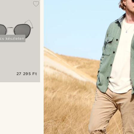
cs készleten
27 295 Ft
enetes
t
müveg