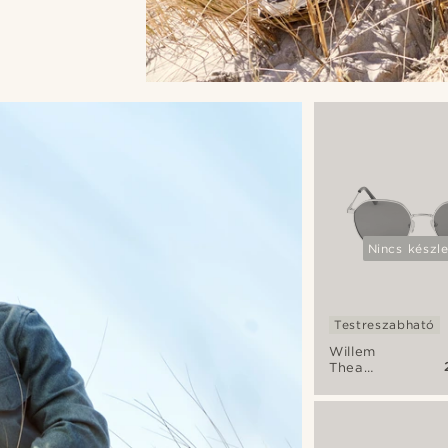
Nincs készl
Testreszabható
Willem
Thea
arany
tónusú és
barna
napszemüveg