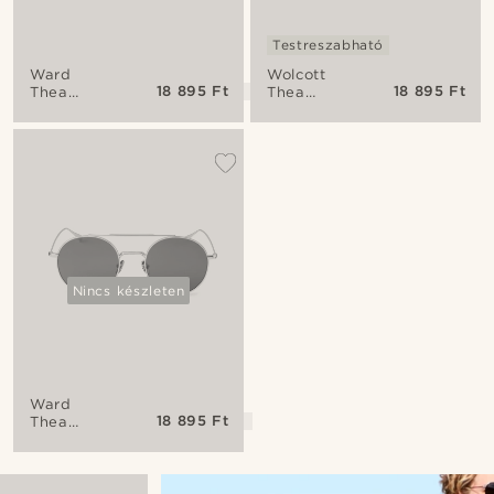
Testreszabható
Ward
Wolcott
18 895 Ft
18 895 Ft
Thea
Thea
ezüst
arany
tónusú-
tónusú-
szürke
barna
napszemüveg
napszemüveg
Nincs készleten
Ward
18 895 Ft
Thea
arany
tónusú-
barna
napszemüveg