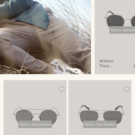
Nincs készl
Willem
Thea
arany
tónusú és
szürke
napszemüveg
Nincs készleten
Nincs készleten