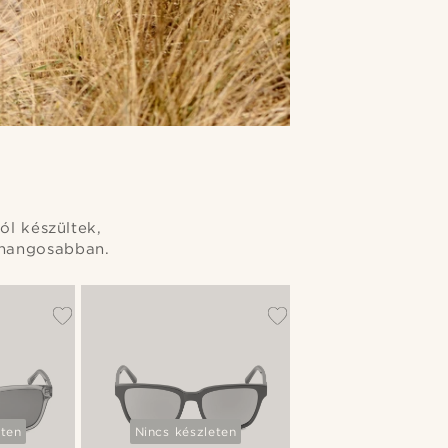
ól készültek,
s hangosabban.
eten
Nincs készleten