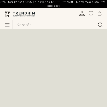
Szállítási költség
1395 Ft
ingyenes
17 500 Ft
felett -
Nézd meg a szállítási
opciókat
Keresés