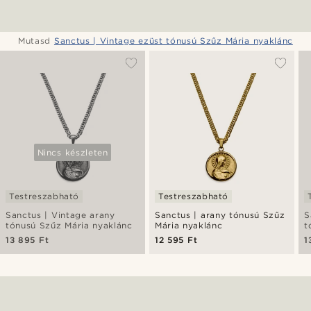
Mutasd
Sanctus | Vintage ezüst tónusú Szűz Mária nyaklánc
Nincs készleten
Testreszabható
Testreszabható
Sanctus | Vintage arany
Sanctus | arany tónusú Szűz
S
tónusú Szűz Mária nyaklánc
Mária nyaklánc
t
S
13 895 Ft
12 595 Ft
1