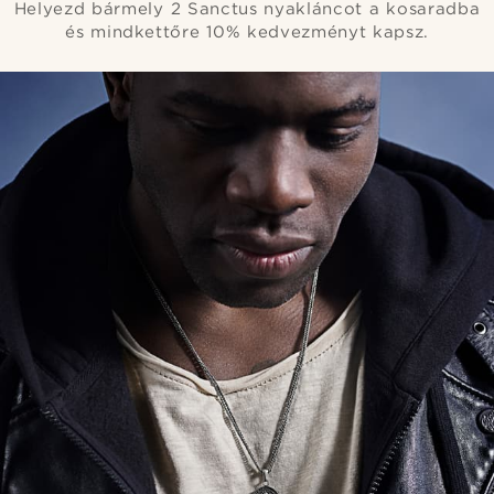
Helyezd bármely 2 Sanctus nyakláncot a kosaradba
és mindkettőre 10% kedvezményt kapsz.