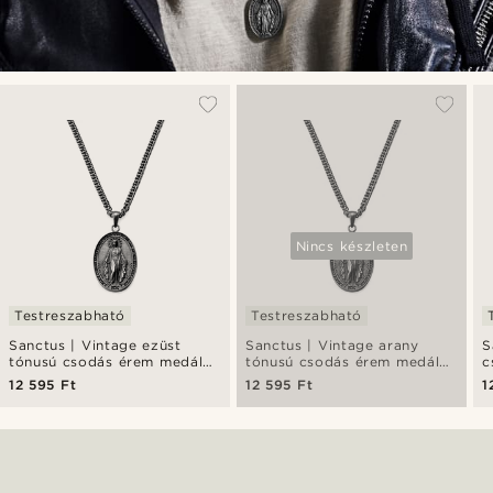
Nincs készleten
Testreszabható
Testreszabható
Sanctus | Vintage ezüst
Sanctus | Vintage arany
S
tónusú csodás érem medálos
tónusú csodás érem medálos
c
nyaklánc
nyaklánc
n
12 595 Ft
12 595 Ft
1