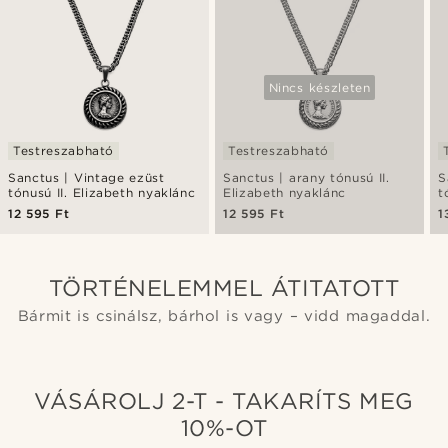
Nincs készleten
Testreszabható
Testreszabható
Sanctus | Vintage ezüst
Sanctus | arany tónusú II.
S
tónusú II. Elizabeth nyaklánc
Elizabeth nyaklánc
t
S
12 595 Ft
12 595 Ft
1
TÖRTÉNELEMMEL ÁTITATOTT
Bármit is csinálsz, bárhol is vagy – vidd magaddal.
VÁSÁROLJ 2-T - TAKARÍTS MEG
10%-OT