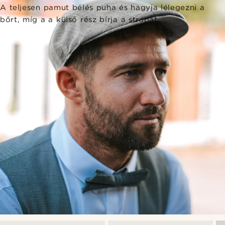
A teljesen pamut bélés puha és hagyja lélegezni a
bőrt, míg a a külső rész bírja a strapát.