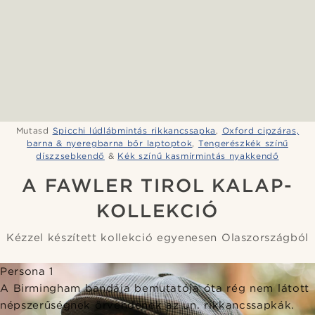
Mutasd
Spicchi lúdlábmintás rikkancssapka
,
Oxford cipzáras,
barna & nyeregbarna bőr laptoptok
,
Tengerészkék színű
díszzsebkendő
&
Kék színű kasmírmintás nyakkendő
A FAWLER TIROL KALAP-
KOLLEKCIÓ
Kézzel készített kollekció egyenesen Olaszországból
Persona 1
A Birmingham bandája bemutatója óta rég nem látott
népszerűségnek örvendenek az un. rikkancssapkák.