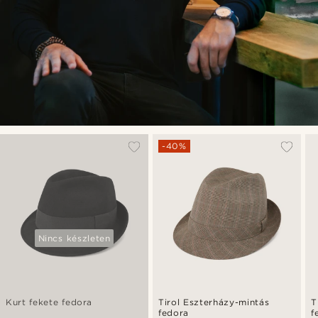
-40%
Nincs készleten
Kurt fekete fedora
Tirol Eszterházy-mintás
T
fedora
f