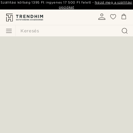
Szállítási költség
1395 Ft
ingyenes
17 500 Ft
felett -
Nézd meg a szállítási
opciókat
Keresés