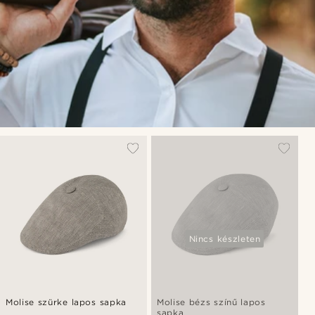
Nincs készleten
Molise szürke lapos sapka
Molise bézs színű lapos
sapka