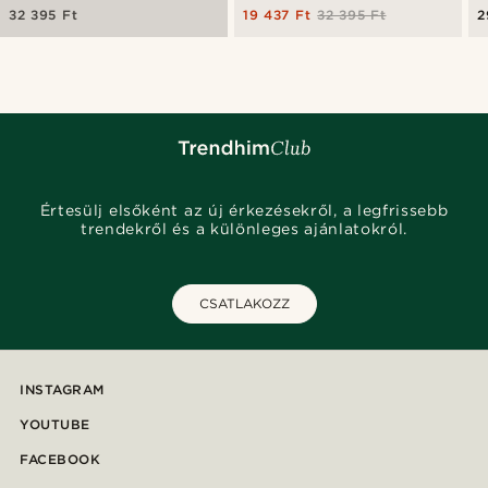
32 395 Ft
19 437 Ft
32 395 Ft
2
Értesülj elsőként az új érkezésekről, a legfrissebb
trendekről és a különleges ajánlatokról.
CSATLAKOZZ
INSTAGRAM
YOUTUBE
FACEBOOK