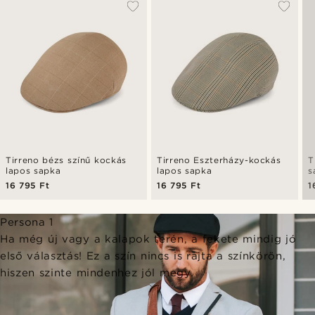
Tirreno bézs színű kockás
Tirreno Eszterházy-kockás
T
lapos sapka
lapos sapka
s
16 795 Ft
16 795 Ft
1
Persona 1
Ha még új vagy a kalapok terén, a fekete mindig jó
első választás! Ez a szín nincs is rajta a színkörön,
hiszen szinte mindenhez jól megy.