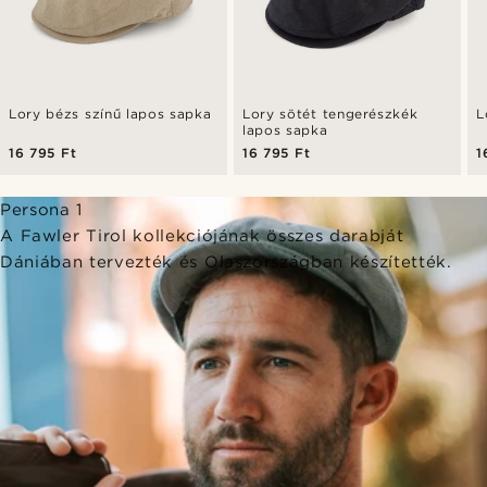
Lory bézs színű lapos sapka
Lory sötét tengerészkék
L
lapos sapka
16 795 Ft
16 795 Ft
1
Persona 1
A Fawler Tirol kollekciójának összes darabját
Dániában tervezték és Olaszországban készítették.