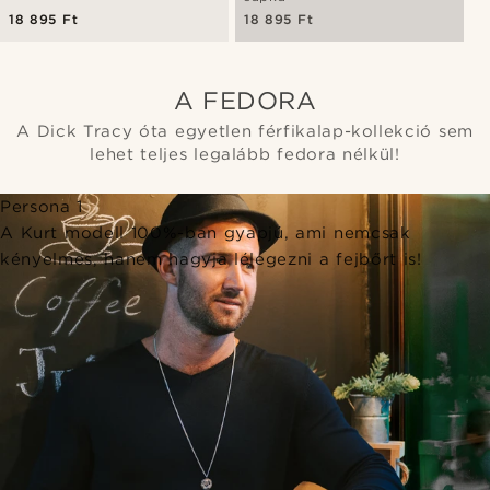
18 895 Ft
18 895 Ft
A FEDORA
A Dick Tracy óta egyetlen férfikalap-kollekció sem
lehet teljes legalább fedora nélkül!
Persona 1
A Kurt modell 100%-ban gyapjú, ami nemcsak
kényelmes, hanem hagyja lélegezni a fejbőrt is!