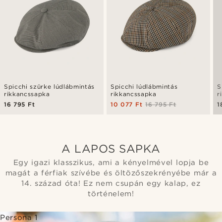
Spicchi szürke lúdlábmintás
Spicchi lúdlábmintás
S
rikkancssapka
rikkancssapka
r
16 795 Ft
10 077 Ft
16 795 Ft
1
A LAPOS SAPKA
Egy igazi klasszikus, ami a kényelmével lopja be
magát a férfiak szívébe és öltözőszekrényébe már a
14. század óta! Ez nem csupán egy kalap, ez
történelem!
Persona 1