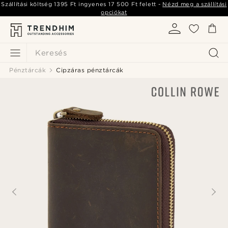
Szállítási költség
1395 Ft
ingyenes
17 500 Ft
felett -
Nézd meg a szállítási
opciókat
Keresés
Pénztárcák
Cipzáras pénztárcák