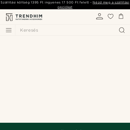
Szállítási költség
1395 Ft
ingyenes
17 500 Ft
felett -
Nézd meg a szállítási
opciókat
Keresés