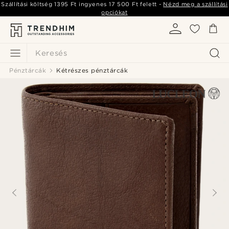
Szállítási költség
1395 Ft
ingyenes
17 500 Ft
felett -
Nézd meg a szállítási
opciókat
Keresés
Pénztárcák
Kétrészes pénztárcák