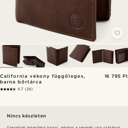
California vékony függőleges,
16 795 Ft
barna bőrtárca
4.7
(26)
Nincs készleten
Szeretnél értesítést kapni, amikor a termék újra raktáron