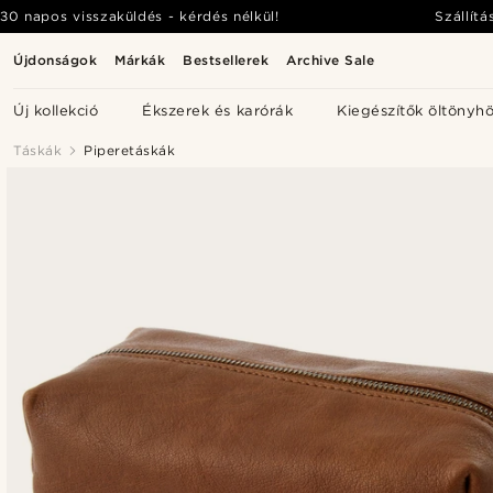
30 napos visszaküldés - kérdés nélkül!
Szállítá
Újdonságok
Márkák
Bestsellerek
Archive Sale
Új kollekció
Ékszerek és karórák
Kiegészítők öltönyh
Táskák
Piperetáskák