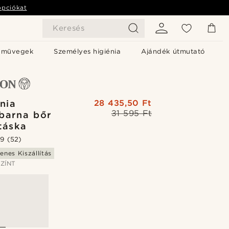
opciókat
Keresés
emüvegek
Személyes higiénia
Ajándék útmutató
rnia
28 435,50 Ft
31 595 Ft
barna bőr
táska
.9
(52)
enes Kiszállítás
ZÍNT