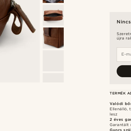
Nincs
Szeret
újra r
E-ma
TERMÉK A
Valódi bő
Ellenálló,
lesz
2 éves ga
Garantált 
Gyors szál