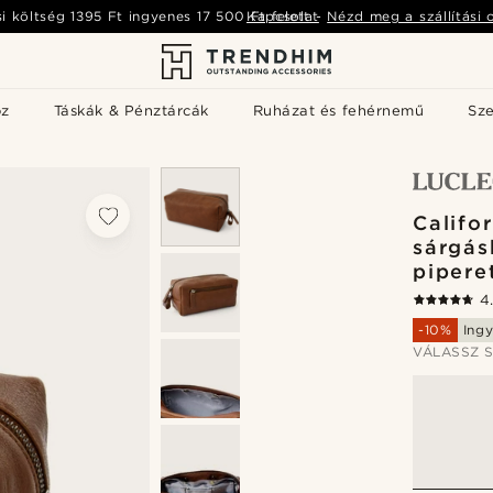
si költség
1395 Ft
ingyenes
17 500 Ft
Kapcsolat
felett
-
Nézd meg a szállítási 
öz
Táskák & Pénztárcák
Ruházat és fehérnemű
Sz
Califo
sárgás
pipere
4
-10%
Ingy
VÁLASSZ S