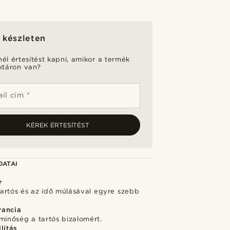
 készleten
nél értesítést kapni, amikor a termék
aktáron van?
il cím *
KÉREK ÉRTESÍTÉST
DATAI
r
 tartós és az idő múlásával egyre szebb
rancia
minőség a tartós bizalomért.
lítás