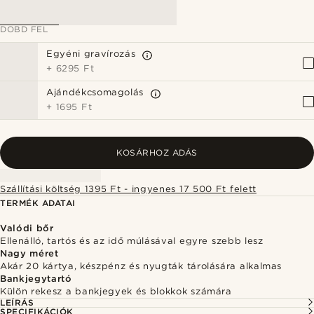
DOBD FEL
Egyéni gravírozás
+
6295 Ft
Ajándékcsomagolás
+
1695 Ft
KOSÁRHOZ ADÁS
Szállítási költség 1395 Ft - ingyenes 17 500 Ft felett
TERMÉK ADATAI
Valódi bőr
Ellenálló, tartós és az idő múlásával egyre szebb lesz
Nagy méret
Akár 20 kártya, készpénz és nyugták tárolására alkalmas
Bankjegytartó
Külön rekesz a bankjegyek és blokkok számára
LEÍRÁS
SPECIFIKÁCIÓK