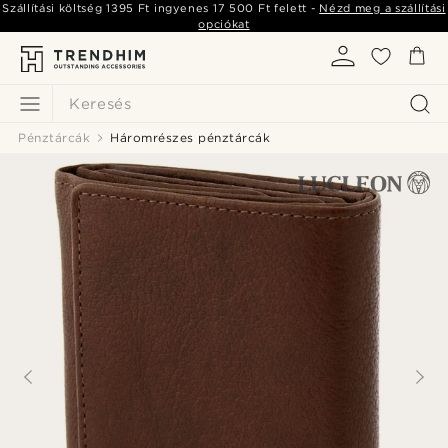
Szállítási költség
1395 Ft
ingyenes
17 500 Ft
felett -
Nézd meg a szállítási
opciókat
Keresés
Pénztárcák
Háromrészes pénztárcák