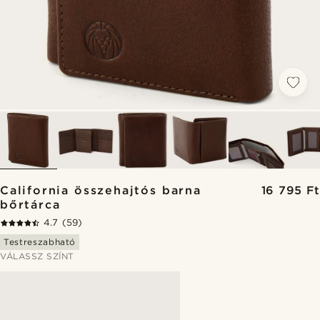
California összehajtós barna
16 795 Ft
bőrtárca
4.7
(59)
Testreszabható
VÁLASSZ SZÍNT