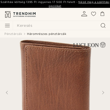
Szállítási költség
1395 Ft
ingyenes
17 500 Ft
felett -
Nézd meg a szállítási
opciókat
Keresés
Pénztárcák
Háromrészes pénztárcák