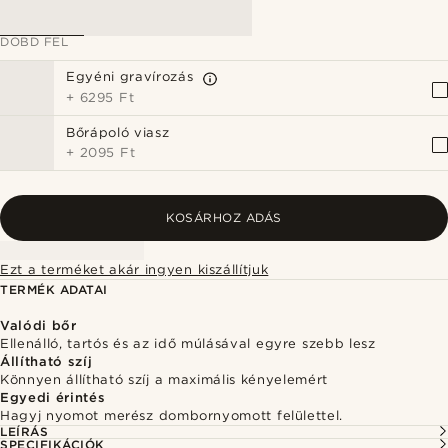
DOBD FEL
Egyéni gravírozás
+
6295 Ft
Bőrápoló viasz
+
2095 Ft
KOSÁRHOZ ADÁS
Ezt a terméket akár ingyen kiszállítjuk
TERMÉK ADATAI
Valódi bőr
Ellenálló, tartós és az idő múlásával egyre szebb lesz
Állítható szíj
Könnyen állítható szíj a maximális kényelemért
Egyedi érintés
Hagyj nyomot merész dombornyomott felülettel.
LEÍRÁS
SPECIFIKÁCIÓK