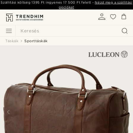
Szállítási költség
1395 Ft
ingyenes
17 500 Ft
felett -
Nézd meg a szállítási
opciókat
Keresés
Táskák
Sporttáskák