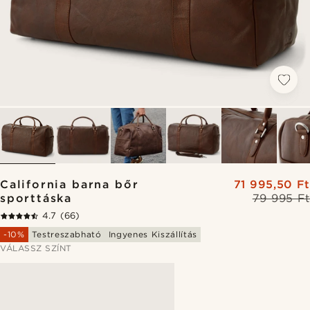
California barna bőr
71 995,50 Ft
sporttáska
79 995 Ft
4.7
(66)
-10%
Testreszabható
Ingyenes Kiszállítás
VÁLASSZ SZÍNT