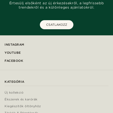
Értesülj elsőként az új érkezésekről, a legfrissebb
trendekről és a különleges ajánlatokról.
CSATLAKOZZ
INSTAGRAM
YOUTUBE
FACEBOOK
KATEGÓRIA
Új kollekció
Ékszerek és karórák
Kiegészítők öltönyhöz
Táskák & Pénztárcák