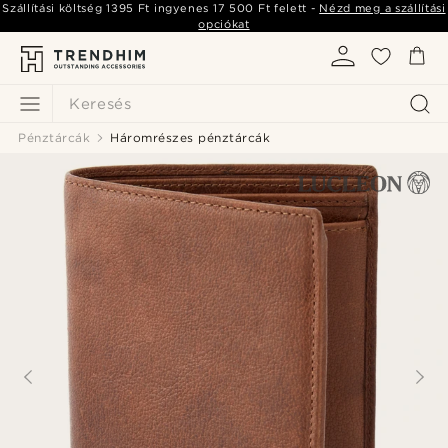
Szállítási költség
1395 Ft
ingyenes
17 500 Ft
felett -
Nézd meg a szállítási
opciókat
Keresés
Pénztárcák
Háromrészes pénztárcák