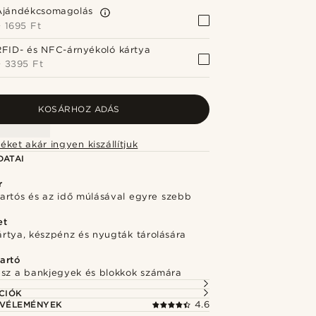
Ajándékcsomagolás
+
1695 Ft
RFID- és NFC-árnyékoló kártya
+
3395 Ft
KOSÁRHOZ ADÁS
éket akár ingyen kiszállítjuk
DATAI
r
 tartós és az idő múlásával egyre szebb
et
ártya, készpénz és nyugták tárolására
artó
esz a bankjegyek és blokkok számára
CIÓK
 VÉLEMÉNYEK
4.6