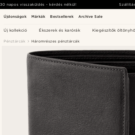
30 napos visszaküldés - kérdés nélkül!
Szállítá
Újdonságok
Márkák
Bestsellerek
Archive Sale
Új kollekció
Ékszerek és karórák
Kiegészítők öltönyh
Pénztárcák
Háromrészes pénztárcák