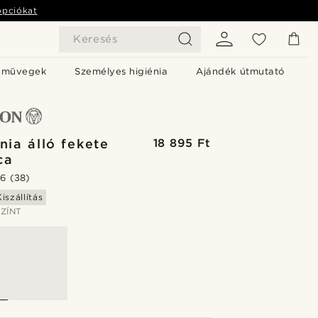
opciókat
Keresés
emüvegek
Személyes higiénia
Ajándék útmutató
nia álló fekete
18 895 Ft
ca
.6
(38)
iszállítás
ZÍNT