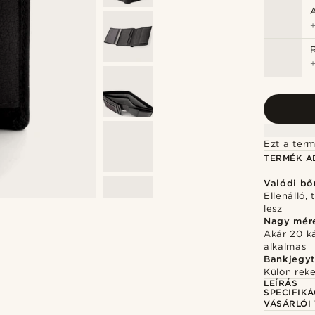
Ezt a term
TERMÉK A
Valódi bő
Ellenálló,
lesz
Nagy mér
Akár 20 k
alkalmas
Bankjegyt
Külön rek
LEÍRÁS
SPECIFIKÁ
VÁSÁRLÓI