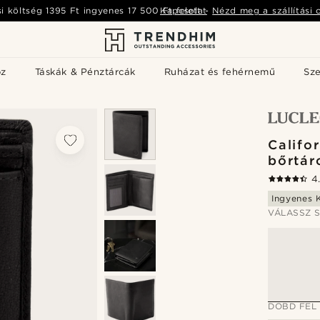
si költség
1395 Ft
ingyenes
17 500 Ft
Kapcsolat
felett
-
Nézd meg a szállítási 
öz
Táskák & Pénztárcák
Ruházat és fehérnemű
Sz
Califor
bőrtár
4
Ingyenes K
VÁLASSZ S
DOBD FEL