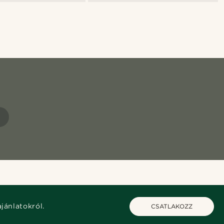
K
ajánlatokról.
CSATLAKOZZ