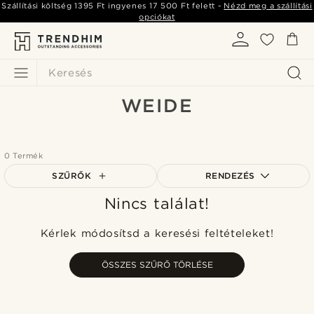
Szállítási költség
1395 Ft
ingyenes
17 500 Ft
felett -
Nézd meg a szállítási
opciókat
Keresés
WEIDE
0 Termék
SZŰRŐK
RENDEZÉS
Nincs találat!
A legkeresettebb
Legfrissebb
Kérlek módosítsd a keresési feltételeket!
Legalacsonyabb ár
Legmagasabb ár
ÖSSZES SZŰRŐ TÖRLÉSE