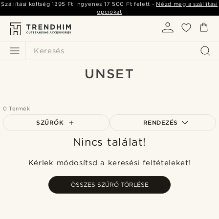
Szállítási költség
1395 Ft
ingyenes
17 500 Ft
felett -
Nézd meg a szállítási
opciókat
Keresés
UNSET
0 Termék
SZŰRŐK
RENDEZÉS
Nincs találat!
A legkeresettebb
Legfrissebb
Kérlek módosítsd a keresési feltételeket!
Legalacsonyabb ár
Legmagasabb ár
ÖSSZES SZŰRŐ TÖRLÉSE