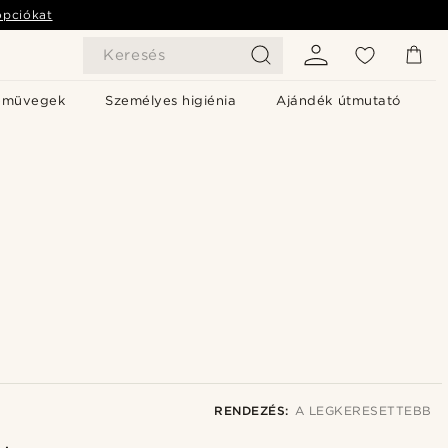
opciókat
Keresés
emüvegek
Személyes higiénia
Ajándék útmutató
RENDEZÉS:
A LEGKERESETTEBB