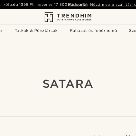
si költség
1395 Ft
ingyenes
17 500 Ft
Kapcsolat
felett
-
Nézd meg a szállítási 
öz
Táskák & Pénztárcák
Ruházat és fehérnemű
Sz
SATARA