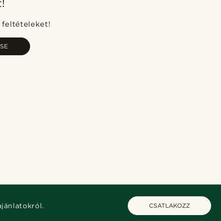
t!
A legkeresettebb
Legfrissebb
feltételeket!
Legalacsonyabb ár
SE
Legmagasabb ár
ajánlatokról.
CSATLAKOZZ