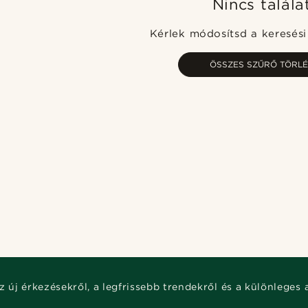
Nincs talála
Kérlek módosítsd a keresési 
ÖSSZES SZŰRŐ TÖRLÉ
z új érkezésekről, a legfrissebb trendekről és a különleges 