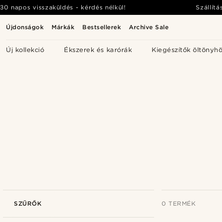
30 napos visszaküldés - kérdés nélkül!
Szállítá
Újdonságok
Márkák
Bestsellerek
Archive Sale
Új kollekció
Ékszerek és karórák
Kiegészítők öltönyh
SZŰRŐK
0 TERMÉK