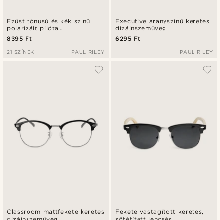
Ezüst tónusú és kék színű
Executive aranyszínű keretes
polarizált pilóta
dizájnszemüveg
napszemüveg
8395 Ft
6295 Ft
21 SZÍNEK
PAUL RILEY
PAUL RILEY
Classroom mattfekete keretes
Fekete vastagított keretes,
dizájnszemüveg
sötétített lencsés