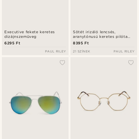
Executive fekete keretes
Sötét irizáló lencsés,
dizájnszemüveg
aranytónusú keretes pilóta
napszemüveg
6295 Ft
8395 Ft
PAUL RILEY
21 SZÍNEK
PAUL RILEY