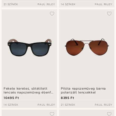
21 SZÍNEK
PAUL RILEY
14 SZÍNEK
PAUL RILEY
Fekete keretes, sötétített
Pilóta napszemüveg barna
lencsés napszemüveg ébenfa
polarizált lencsékkel
szárakkal
10495 Ft
8395 Ft
14 SZÍNEK
PAUL RILEY
21 SZÍNEK
PAUL RILEY