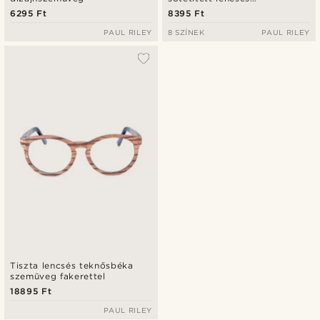
napszemüveg faszárakkal
6295 Ft
8395 Ft
PAUL RILEY
8 SZÍNEK
PAUL RILEY
Tiszta lencsés teknősbéka
szemüveg fakerettel
18895 Ft
PAUL RILEY