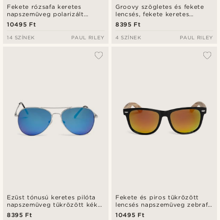
Fekete rózsafa keretes
Groovy szögletes és fekete
napszemüveg polarizált
lencsés, fekete keretes
lencsékkel
napszemüveg
10495 Ft
8395 Ft
14 SZÍNEK
PAUL RILEY
4 SZÍNEK
PAUL RILEY
Ezüst tónusú keretes pilóta
Fekete és piros tükrözött
napszemüveg tükrözött kék
lencsés napszemüveg zebrafa
lencsékkel
szárakkal
8395 Ft
10495 Ft