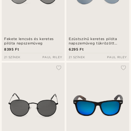
Fekete lencsés és keretes
Ezüstszínű keretes pilóta
pilóta napszemüveg
napszemüveg tükrözött
lencsékkel
8395 Ft
6295 Ft
21 SZÍNEK
PAUL RILEY
21 SZÍNEK
PAUL RILEY