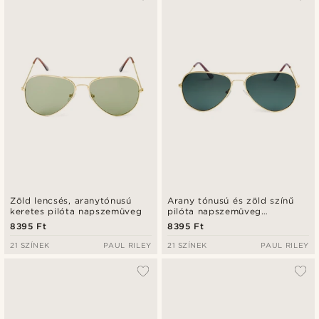
Zöld lencsés, aranytónusú
Arany tónusú és zöld színű
keretes pilóta napszemüveg
pilóta napszemüveg
polarizált lencsékkel
8395 Ft
8395 Ft
21 SZÍNEK
PAUL RILEY
21 SZÍNEK
PAUL RILEY