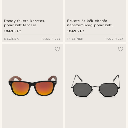
Dandy fekete keretes,
Fekete és kék ébenfa
polarizált lencsés
napszemüveg polarizált
napszemüveg
lencsékkel
10495 Ft
10495 Ft
6 SZÍNEK
PAUL RILEY
14 SZÍNEK
PAUL RILEY