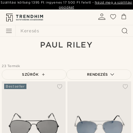
Szállítási költség
1395 Ft
ingyenes
17 500 Ft
felett -
Nézd meg a szállítási
opciókat
Keresés
PAUL RILEY
23 Termék
SZŰRŐK
RENDEZÉS
A legkeresettebb
Bestseller
Legfrissebb
Legalacsonyabb ár
Legmagasabb ár