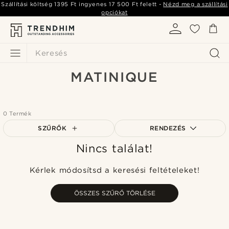
Szállítási költség
1395 Ft
ingyenes
17 500 Ft
felett -
Nézd meg a szállítási
opciókat
Keresés
MATINIQUE
0 Termék
SZŰRŐK
RENDEZÉS
Nincs találat!
A legkeresettebb
Legfrissebb
Kérlek módosítsd a keresési feltételeket!
Legalacsonyabb ár
Legmagasabb ár
ÖSSZES SZŰRŐ TÖRLÉSE