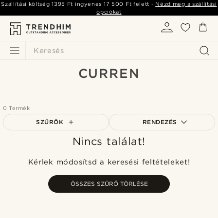
Szállítási költség
1395 Ft
ingyenes
17 500 Ft
felett -
Nézd meg a szállítási
opciókat
Keresés
CURREN
0 Termék
SZŰRŐK
RENDEZÉS
Nincs találat!
A legkeresettebb
Legfrissebb
Kérlek módosítsd a keresési feltételeket!
Legalacsonyabb ár
Legmagasabb ár
ÖSSZES SZŰRŐ TÖRLÉSE