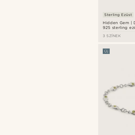
Sterling Ezüst
Hidden Gem | 
925 sterling e
csepp alakú ny
3 SZÍNEK
Új