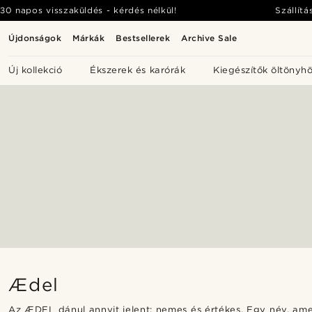
30 napos visszaküldés - kérdés nélkül!
Szállítá
Újdonságok
Márkák
Bestsellerek
Archive Sale
Új kollekció
Ékszerek és karórák
Kiegészítők öltönyh
Ædel
Az ÆDEL dánul annyit jelent: nemes és értékes. Egy név, am