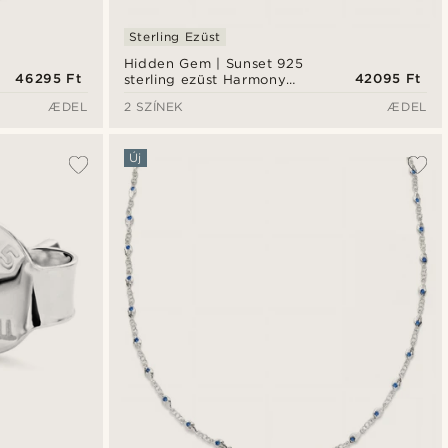
Sterling Ezüst
Hidden Gem | Sunset 925
46295 Ft
42095 Ft
sterling ezüst Harmony
karkötő
ÆDEL
2 SZÍNEK
ÆDEL
Új