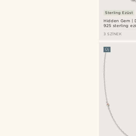
Sterling Ezüst
Hidden Gem | 
925 sterling ez
Örökkévalóság
3 SZÍNEK
Új