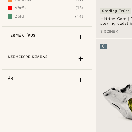
Vörös
(13)
Sterling Ezüst
Zöld
(14)
Hidden Gem | 
sterling ezüst
fülbevaló
3 SZÍNEK
TERMÉKTÍPUS
Új
SZEMÉLYRE SZABÁS
ÁR