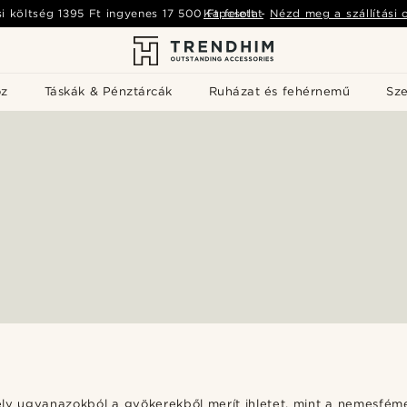
si költség
1395 Ft
ingyenes
17 500 Ft
Kapcsolat
felett
-
Nézd meg a szállítási 
öz
Táskák & Pénztárcák
Ruházat és fehérnemű
Sz
ely ugyanazokból a gyökerekből merít ihletet, mint a nemesf