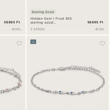
Sterling Ezüst
Hidden Gem | Frost 925
56895 Ft
56895 Ft
sterling ezüst
Örökkévalóság karkötő
ÆDEL
3 SZÍNEK
ÆDEL
Új