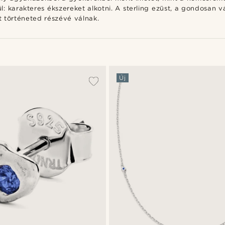
karakteres ékszereket alkotni. A sterling ezüst, a gondosan v
t történeted részévé válnak.
Új