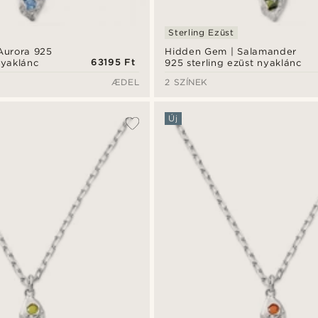
Sterling Ezüst
Aurora 925
Hidden Gem | Salamander
63195 Ft
nyaklánc
925 sterling ezüst nyaklánc
ÆDEL
2 SZÍNEK
Új