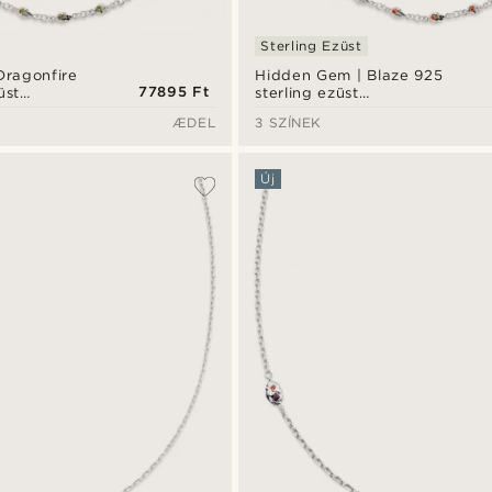
Sterling Ezüst
Dragonfire
Hidden Gem | Blaze 925
77895 Ft
üst
sterling ezüst
 nyaklánc
örökkévalóság nyaklánc
ÆDEL
3 SZÍNEK
Új