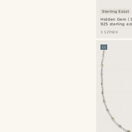
Fülbevalók
(3)
Sterling Ezüst
Gyűrűk
(5)
Hidden Gem | 
925 sterling e
Karkötők
(11)
fülbevaló
Testreszabás típusok
3 SZÍNEK
Nyakláncok
(13)
Gravírozás
(1)
Új
Ft
Ft