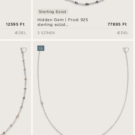
Sterling Ezüst
Hidden Gem | Frost 925
12595 Ft
77895 Ft
sterling ezüst
örökkévalóság nyaklánc
ÆDEL
3 SZÍNEK
ÆDEL
Új