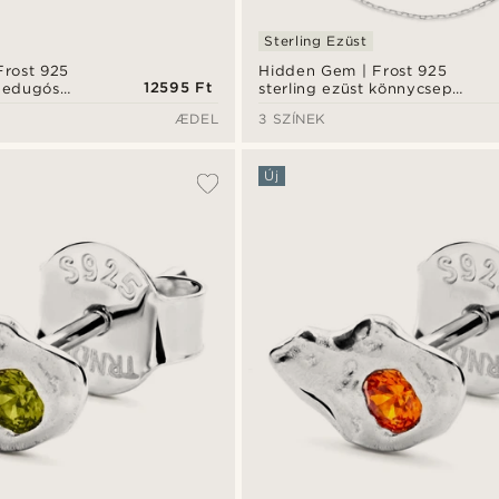
Sterling Ezüst
Frost 925
Hidden Gem | Frost 925
12595 Ft
 bedugós
sterling ezüst könnycsepp
nyaklánc
ÆDEL
3 SZÍNEK
Új