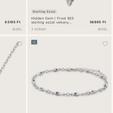
Sterling Ezüst
Hidden Gem | Frost 925
63195 Ft
56895 Ft
sterling ezüst vékony
könnycsepp nyaklánc
ÆDEL
3 SZÍNEK
ÆDEL
Új