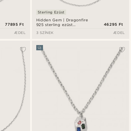
Sterling Ezüst
Hidden Gem | Dragonfire
77895 Ft
46295 Ft
925 sterling ezüst
könnycsepp alakú
ÆDEL
3 SZÍNEK
ÆDEL
nyaklánc
Új