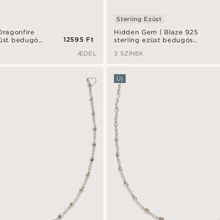
Sterling Ezüst
Dragonfire
Hidden Gem | Blaze 925
12595 Ft
züst bedugós
sterling ezüst bedugós
fülbevaló
ÆDEL
3 SZÍNEK
Új