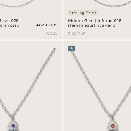
Sterling Ezüst
Blaze 925
Hidden Gem | Inferno 925
46295 Ft
 könnycsepp
sterling ezüst nyaklánc
ÆDEL
2 SZÍNEK
Új