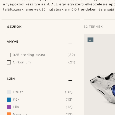
anyagokból készítve az ÆDEL egy egyszerű elképzelésre épül: 
találkoznak, amelyek túlmutatnak a múló trendeken, és a sajá
SZŰRŐK
32 TERMÉK
Új
ANYAG
925 sterling ezüst
(32)
Cirkónium
(21)
SZÍN
Ezüst
(32)
Kék
(13)
Lila
(12)
Narancs
(13)