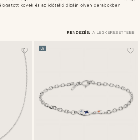
álogatott kövek és az időtálló dizájn olyan darabokban
RENDEZÉS:
A LEGKERESETTEBB
A legkeresettebb
Új
Legfrissebb
Legalacsonyabb ár
Legmagasabb ár