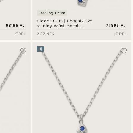
Sterling Ezüst
Hidden Gem | Phoenix 925
63195 Ft
77895 Ft
sterling ezüst mozaik
nyaklánc
ÆDEL
2 SZÍNEK
ÆDEL
Új