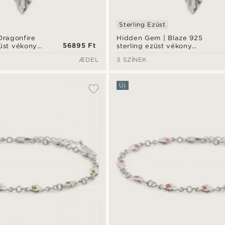
Sterling Ezüst
Dragonfire
Hidden Gem | Blaze 925
56895 Ft
züst vékony
sterling ezüst vékony
aklánc
könnycsepp nyaklánc
ÆDEL
3 SZÍNEK
Új