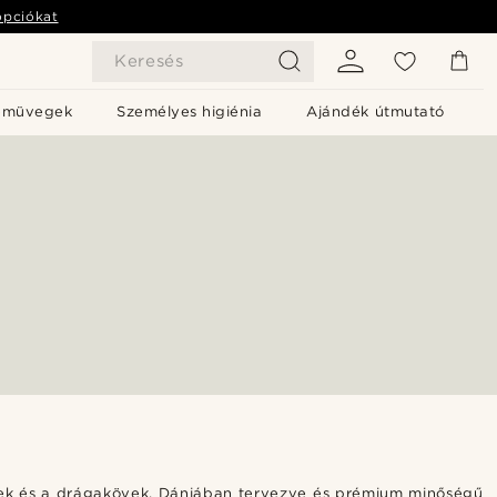
opciókat
Keresés
emüvegek
Személyes higiénia
Ajándék útmutató
émek és a drágakövek. Dániában tervezve és prémium minőségű