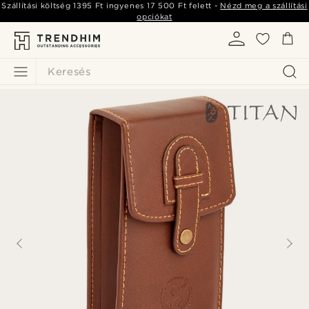
Szállítási költség
1395 Ft
ingyenes
17 500 Ft
felett -
Nézd meg a szállítási
opciókat
Keresés