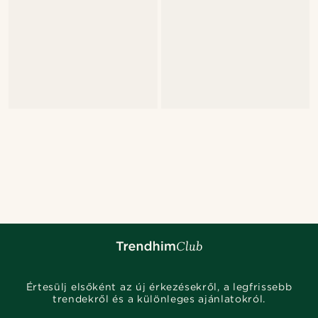
Értesülj elsőként az új érkezésekről, a legfrissebb
trendekről és a különleges ajánlatokról.