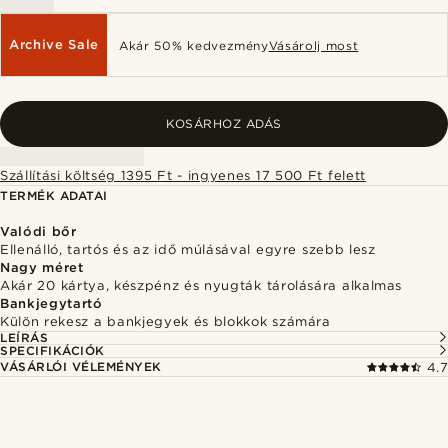
Archive Sale
Akár 50% kedvezmény
Vásárolj most
KOSÁRHOZ ADÁS
Szállítási költség 1395 Ft - ingyenes 17 500 Ft felett
TERMÉK ADATAI
Valódi bőr
Ellenálló, tartós és az idő múlásával egyre szebb lesz
Nagy méret
Akár 20 kártya, készpénz és nyugták tárolására alkalmas
Bankjegytartó
Külön rekesz a bankjegyek és blokkok számára
LEÍRÁS
SPECIFIKÁCIÓK
VÁSÁRLÓI VÉLEMÉNYEK
4.7