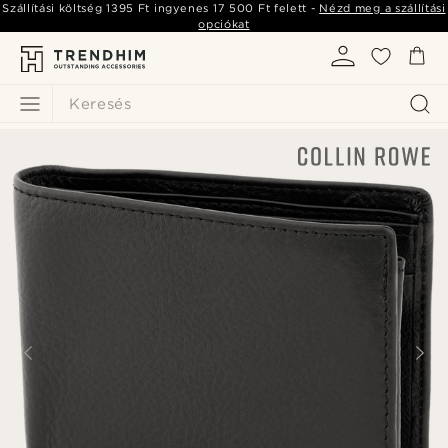
Szállítási költség
1395 Ft
ingyenes
17 500 Ft
felett -
Nézd meg a szállítási
opciókat
Keresés