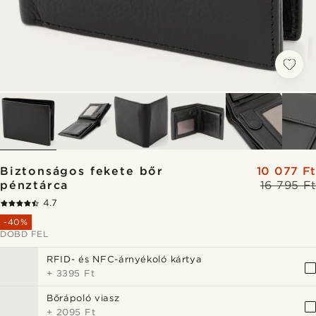
Biztonságos fekete bőr
10 077 Ft
pénztárca
16 795 Ft
4.7
-40%
DOBD FEL
RFID- és NFC-árnyékoló kártya
+
3395 Ft
Bőrápoló viasz
+
2095 Ft