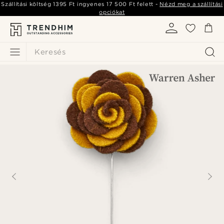
Szállítási költség
1395 Ft
ingyenes
17 500 Ft
felett -
Nézd meg a szállítási
opciókat
Keresés