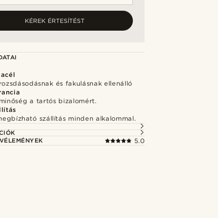
KÉREK ÉRTESÍTÉST
DATAI
 acél
rozsdásodásnak és fakulásnak ellenálló
rancia
minőség a tartós bizalomért.
lítás
megbízható szállítás minden alkalommal.
CIÓK
 VÉLEMÉNYEK
5.0