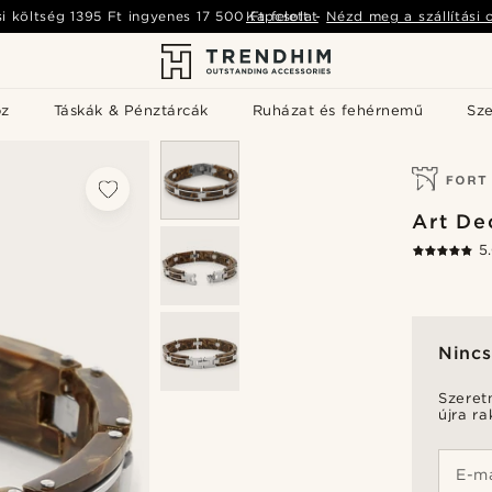
si költség
1395 Ft
ingyenes
17 500 Ft
Kapcsolat
felett
-
Nézd meg a szállítási 
öz
Táskák & Pénztárcák
Ruházat és fehérnemű
Sz
Art De
5
Nincs
Szeret
újra r
E-ma