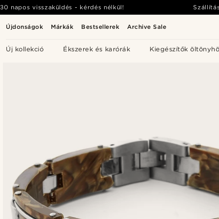
30 napos visszaküldés - kérdés nélkül!
Szállítá
Újdonságok
Márkák
Bestsellerek
Archive Sale
Új kollekció
Ékszerek és karórák
Kiegészítők öltönyh