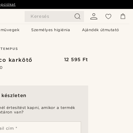
opciókat
Keresés
emüvegek
Személyes higiénia
Ajándék útmutató
co karkötő
12 595 Ft
.0
 készleten
nél értesítést kapni, amikor a termék
aktáron van?
il cím *