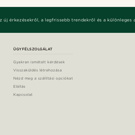
z új érkezésekről, a legfrissebb trendekről és a különleges 
ÜGYFÉLSZOLGÁLAT
Gyakran ismételt kérdések
Visszaküldés létrehozása
Nézd meg a szállítási opciókat
Elállás
Kapcsolat