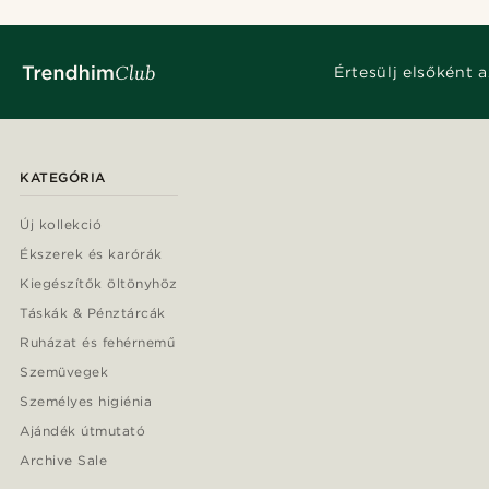
Értesülj elsőként a
KATEGÓRIA
Új kollekció
Ékszerek és karórák
Kiegészítők öltönyhöz
Táskák & Pénztárcák
Ruházat és fehérnemű
Szemüvegek
Személyes higiénia
Ajándék útmutató
Archive Sale