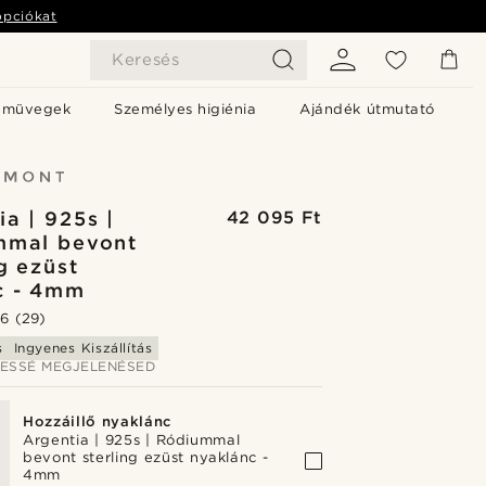
opciókat
Keresés
emüvegek
Személyes higiénia
Ajándék útmutató
ia | 925s |
42 095 Ft
mmal bevont
g ezüst
c - 4mm
.6
(29)
s
Ingyenes Kiszállítás
JESSÉ MEGJELENÉSED
Hozzáillő nyaklánc
Argentia | 925s | Ródiummal
bevont sterling ezüst nyaklánc -
4mm