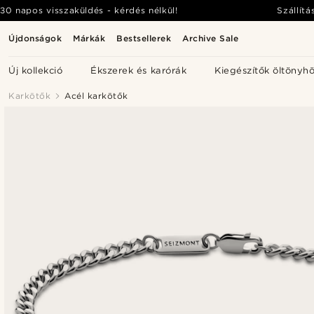
30 napos visszaküldés - kérdés nélkül!
Szállítá
Újdonságok
Márkák
Bestsellerek
Archive Sale
Új kollekció
Ékszerek és karórák
Kiegészítők öltönyh
Karkötők
Acél karkötők