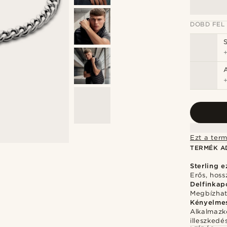
DOBD FEL
Ezt a term
TERMÉK A
Sterling e
Erős, hos
Delfinkap
Megbízhat
Kényelmes
Alkalmazko
illeszkedé