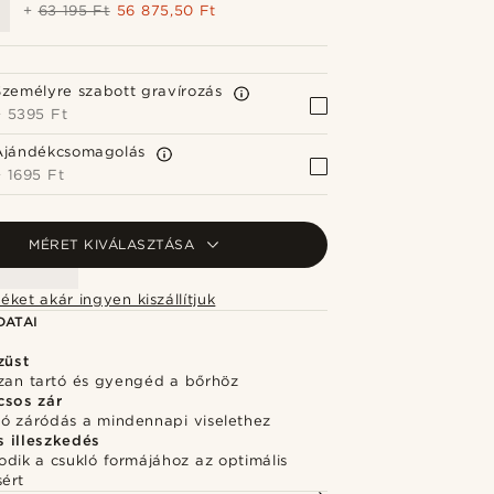
+
63 195 Ft
56 875,50 Ft
Személyre szabott gravírozás
+
5395 Ft
Ajándékcsomagolás
+
1695 Ft
MÉRET KIVÁLASZTÁSA
éket akár ingyen kiszállítjuk
DATAI
züst
szan tartó és gyengéd a bőrhöz
csos zár
ó záródás a mindennapi viselethez
 illeszkedés
dik a csukló formájához az optimális
sért