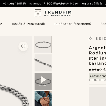
si költség
1395 Ft
ingyenes
17 500 Ft
Kapcsolat
felett
-
Nézd meg a szállítási 
öz
Táskák & Pénztárcák
Ruházat és fehérnemű
Sz
Argent
Ródiu
sterlin
karlán
4
Gravírozá
TEDD TEL
VIDEO