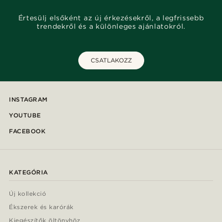
Értesülj elsőként az új érkezésekről, a legfrissebb
trendekről és a különleges ajánlatokról.
CSATLAKOZZ
INSTAGRAM
YOUTUBE
FACEBOOK
KATEGÓRIA
Új kollekció
Ékszerek és karórák
Kiegészítők öltönyhöz