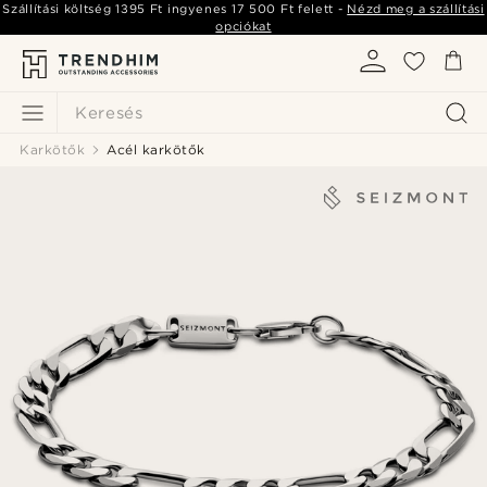
Szállítási költség
1395 Ft
ingyenes
17 500 Ft
felett -
Nézd meg a szállítási
opciókat
Keresés
Karkötők
Acél karkötők