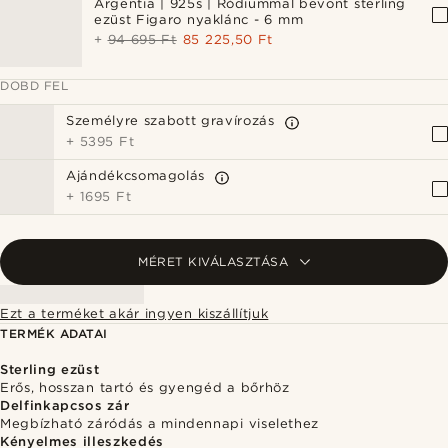
Argentia | 925s | Ródiummal bevont sterling
ezüst Figaro nyaklánc - 6 mm
+
94 695 Ft
85 225,50 Ft
DOBD FEL
Személyre szabott gravírozás
+
5395 Ft
Ajándékcsomagolás
+
1695 Ft
MÉRET KIVÁLASZTÁSA
Ezt a terméket akár ingyen kiszállítjuk
TERMÉK ADATAI
Sterling ezüst
Erős, hosszan tartó és gyengéd a bőrhöz
Delfinkapcsos zár
Megbízható záródás a mindennapi viselethez
Kényelmes illeszkedés