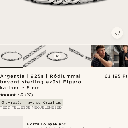
VIDEO
Argentia | 925s | Ródiummal
63 195 Ft
bevont sterling ezüst Figaro
karlánc - 6mm
4.9
(20)
Gravírozás
Ingyenes Kiszállítás
TEDD TELJESSÉ MEGJELENÉSED
Hozzáillő nyaklánc