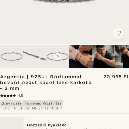
VIDEO
Argentia | 925s | Ródiummal
20 995 Ft
bevont ezüst kábel lánc karkötő
- 2 mm
4.9
Gravírozás
Ingyenes Kiszállítás
TEDD TELJESSÉ MEGJELENÉSED
Hozzáillő nyaklánc