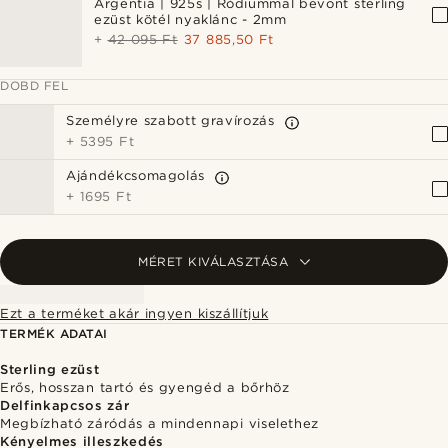
Argentia | 925s | Ródiummal bevont sterling
ezüst kötél nyaklánc - 2mm
+
42 095 Ft
37 885,50 Ft
DOBD FEL
Személyre szabott gravírozás
+
5395 Ft
Ajándékcsomagolás
+
1695 Ft
MÉRET KIVÁLASZTÁSA
Ezt a terméket akár ingyen kiszállítjuk
TERMÉK ADATAI
Sterling ezüst
Erős, hosszan tartó és gyengéd a bőrhöz
Delfinkapcsos zár
Megbízható záródás a mindennapi viselethez
Kényelmes illeszkedés