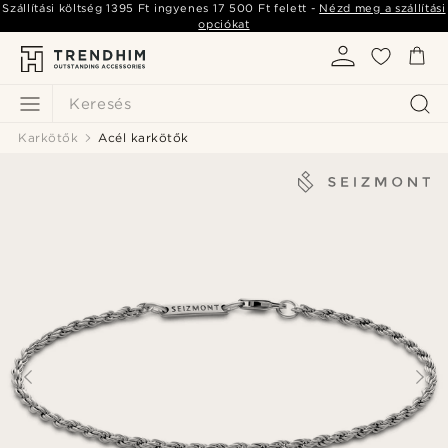
Szállítási költség
1395 Ft
ingyenes
17 500 Ft
felett -
Nézd meg a szállítási
opciókat
Keresés
Karkötők
Acél karkötők