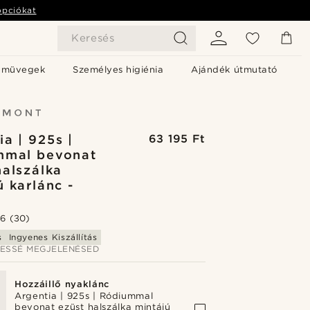
opciókat
Keresés
emüvegek
Személyes higiénia
Ajándék útmutató
ia | 925s |
63 195 Ft
mmal bevonat
halszálka
ú karlánc -
.6
(30)
s
Ingyenes Kiszállítás
JESSÉ MEGJELENÉSED
Hozzáillő nyaklánc
Argentia | 925s | Ródiummal
bevonat ezüst halszálka mintájú