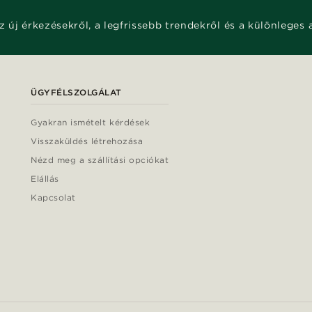
z új érkezésekről, a legfrissebb trendekről és a különleges 
ÜGYFÉLSZOLGÁLAT
Gyakran ismételt kérdések
Visszaküldés létrehozása
Nézd meg a szállítási opciókat
Elállás
Kapcsolat