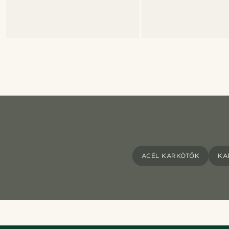
ACÉL KARKÖTŐK
KA