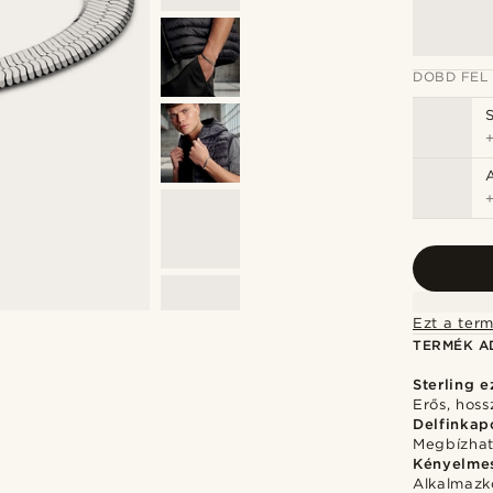
DOBD FEL
Ezt a term
TERMÉK A
Sterling e
Erős, hos
Delfinkap
Megbízhat
Kényelmes
Alkalmazko