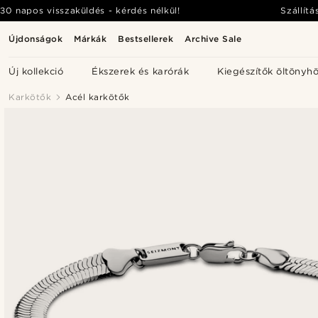
30 napos visszaküldés - kérdés nélkül!
Szállítá
Újdonságok
Márkák
Bestsellerek
Archive Sale
Új kollekció
Ékszerek és karórák
Kiegészítők öltönyh
Karkötők
Acél karkötők