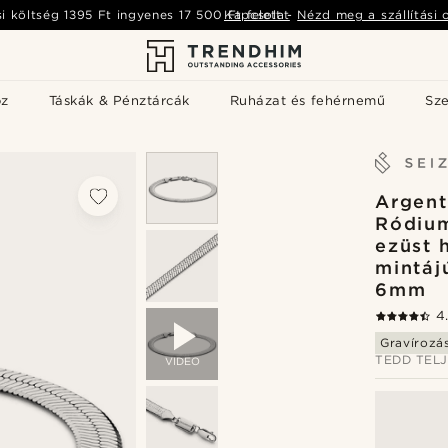
si költség
1395 Ft
ingyenes
17 500 Ft
Kapcsolat
felett
-
Nézd meg a szállítási 
öz
Táskák & Pénztárcák
Ruházat és fehérnemű
Sz
Argent
Ródiu
ezüst 
mintáj
6mm
4
Gravírozá
TEDD TEL
VIDEO