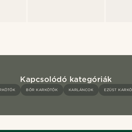
Kapcsolódó kategóriák
RKÖTŐK
BŐR KARKÖTŐK
KARLÁNCOK
EZÜST KARK