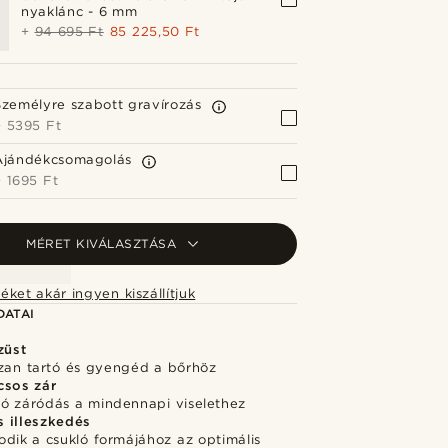
nyaklánc - 6 mm
+
94 695 Ft
85 225,50 Ft
Személyre szabott gravírozás
+
5395 Ft
Ajándékcsomagolás
+
1695 Ft
MÉRET KIVÁLASZTÁSA
éket akár ingyen kiszállítjuk
DATAI
züst
szan tartó és gyengéd a bőrhöz
csos zár
ó záródás a mindennapi viselethez
 illeszkedés
dik a csukló formájához az optimális