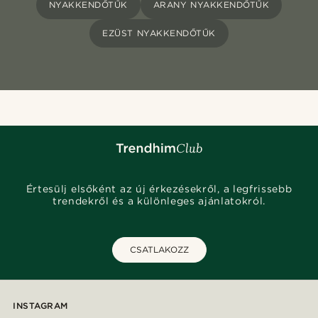
NYAKKENDŐTŰK
ARANY NYAKKENDŐTŰK
EZÜST NYAKKENDŐTŰK
Értesülj elsőként az új érkezésekről, a legfrissebb
trendekről és a különleges ajánlatokról.
CSATLAKOZZ
INSTAGRAM