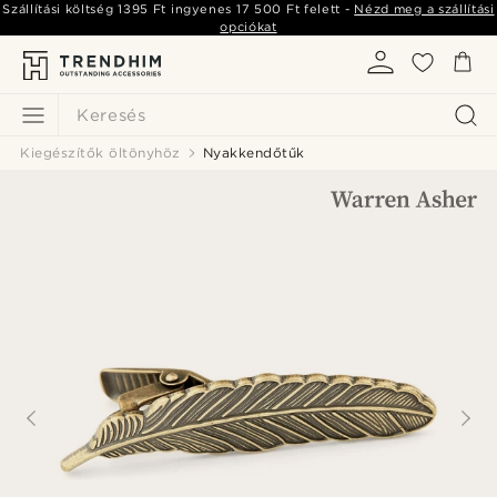
Szállítási költség
1395 Ft
ingyenes
17 500 Ft
felett -
Nézd meg a szállítási
opciókat
Keresés
Kiegészítők öltönyhöz
Nyakkendőtűk