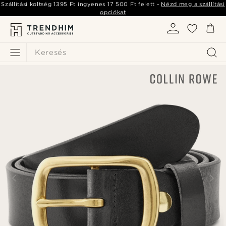
Szállítási költség
1395 Ft
ingyenes
17 500 Ft
felett -
Nézd meg a szállítási
opciókat
Keresés