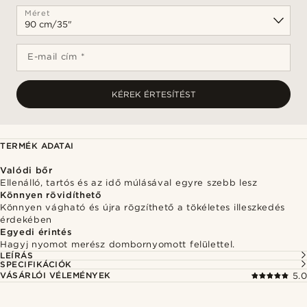
Méret
E-mail cím *
KÉREK ÉRTESÍTÉST
TERMÉK ADATAI
Valódi bőr
Ellenálló, tartós és az idő múlásával egyre szebb lesz
Könnyen rövidíthető
Könnyen vágható és újra rögzíthető a tökéletes illeszkedés
érdekében
Egyedi érintés
Hagyj nyomot merész dombornyomott felülettel.
LEÍRÁS
SPECIFIKÁCIÓK
VÁSÁRLÓI VÉLEMÉNYEK
5.0