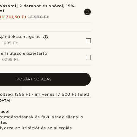
Vásárolj 2 darabot és spórolj 15%-
ot
10 701,50 Ft
12 590 Ft
Ajándékcsomagolás
+
1695 Ft
Férfi utazó ékszertartó
+
6295 Ft
KOSÁRHOZ ADÁS
Szállítási költség 1395 Ft - ingyenes 17 500 Ft felett
DATAI
 acél
rozsdásodásnak és fakulásnak ellenálló
ntes
ozza az irritációt és az allergiás