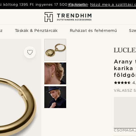
si költség
1395 Ft
ingyenes
17 500 Ft
Kapcsolat
felett
-
Nézd meg a szállítási 
öz
Táskák & Pénztárcák
Ruházat és fehérnemű
Sz
Arany 
karika
földgö
4
VÁLASSZ S
CSOMAGAJ