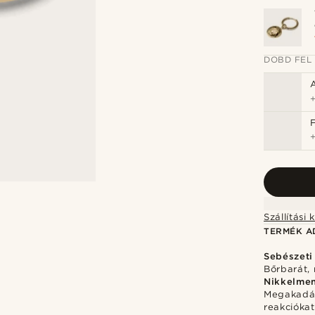
DOBD FEL
TERMÉK A
Sebészeti
Bőrbarát, 
Nikkelme
Megakadály
reakciókat