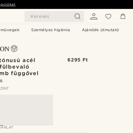
opciókat
Keresés
emüvegek
Személyes higiénia
Ajándék útmutató
tónusú acél
6295 Ft
 fülbevaló
mb függővel
.8
ZÍNT
ÁNLAT