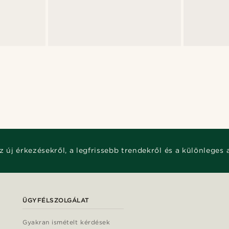
z új érkezésekről, a legfrissebb trendekről és a különleges 
ÜGYFÉLSZOLGÁLAT
Gyakran ismételt kérdések