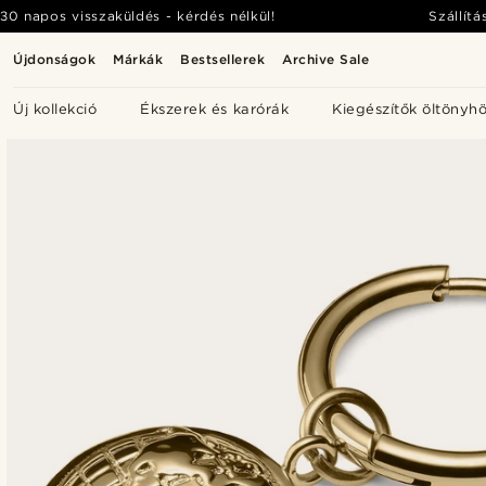
30 napos visszaküldés - kérdés nélkül!
Szállítá
Újdonságok
Márkák
Bestsellerek
Archive Sale
Új kollekció
Ékszerek és karórák
Kiegészítők öltönyh