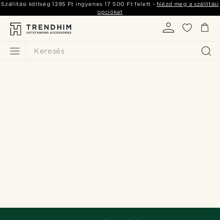
Szállítási költség
1395 Ft
ingyenes
17 500 Ft
felett -
Nézd meg a szállítási
opciókat
Keresés