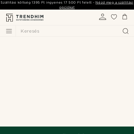
Szállítási költség
1395 Ft
ingyenes
17 500 Ft
felett -
Nézd meg a szállítási
opciókat
Keresés