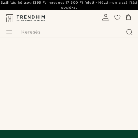
Szállítási költség
1395 Ft
ingyenes
17 500 Ft
felett -
Nézd meg a szállítási
opciókat
Keresés