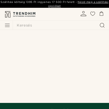
Szállítási költség
1395 Ft
ingyenes
17 500 Ft
felett -
Nézd meg a szállítási
opciókat
Keresés