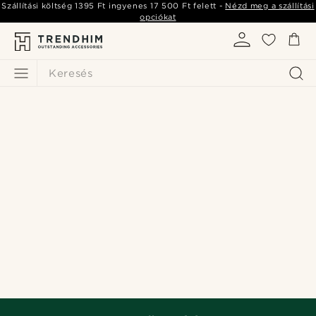
Szállítási költség
1395 Ft
ingyenes
17 500 Ft
felett -
Nézd meg a szállítási
opciókat
Keresés