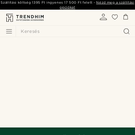
Szállítási költség
1395 Ft
ingyenes
17 500 Ft
felett -
Nézd meg a szállítási
opciókat
Keresés