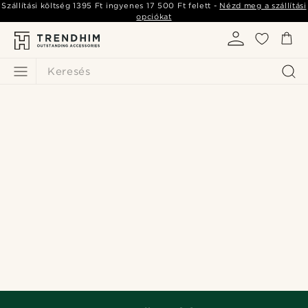
Szállítási költség
1395 Ft
ingyenes
17 500 Ft
felett -
Nézd meg a szállítási
opciókat
Keresés