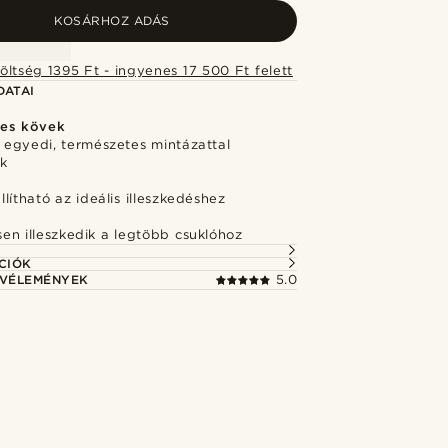
KOSÁRHOZ ADÁS
Szállítási költség 1395 Ft - ingyenes 17 500 Ft felett
DATAI
tes kövek
 egyedi, természetes mintázattal
k
lítható az ideális illeszkedéshez
t
en illeszkedik a legtöbb csuklóhoz
CIÓK
 VÉLEMÉNYEK
5.0