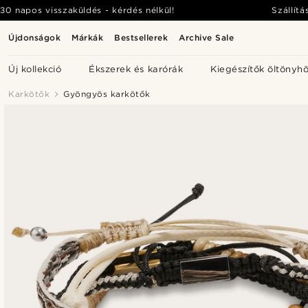
30 napos visszaküldés - kérdés nélkül!
Szállítá
Újdonságok
Márkák
Bestsellerek
Archive Sale
Új kollekció
Ékszerek és karórák
Kiegészítők öltönyh
Karkötők
Gyöngyös karkötők