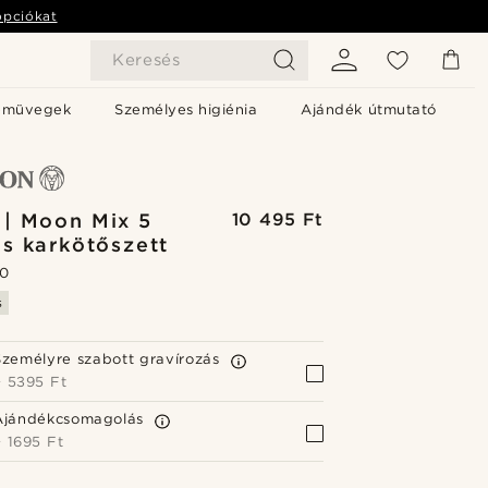
opciókat
Keresés
emüvegek
Személyes higiénia
Ajándék útmutató
 | Moon Mix 5
10 495 Ft
s karkötőszett
.0
s
Személyre szabott gravírozás
+
5395 Ft
Ajándékcsomagolás
+
1695 Ft