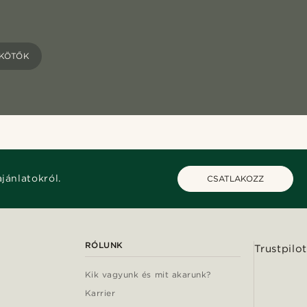
KÖTŐK
ajánlatokról.
CSATLAKOZZ
RÓLUNK
Trustpilot
Kik vagyunk és mit akarunk?
Karrier