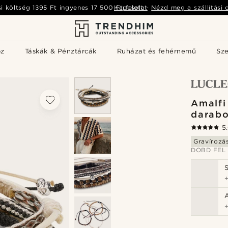
si költség
1395 Ft
ingyenes
17 500 Ft
Kapcsolat
felett
-
Nézd meg a szállítási 
öz
Táskák & Pénztárcák
Ruházat és fehérnemű
Sz
Amalfi
darabo
5
Gravírozá
DOBD FEL