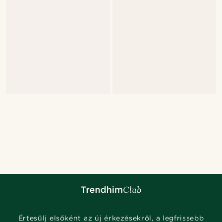
Értesülj elsőként az új érkezésekről, a legfrissebb