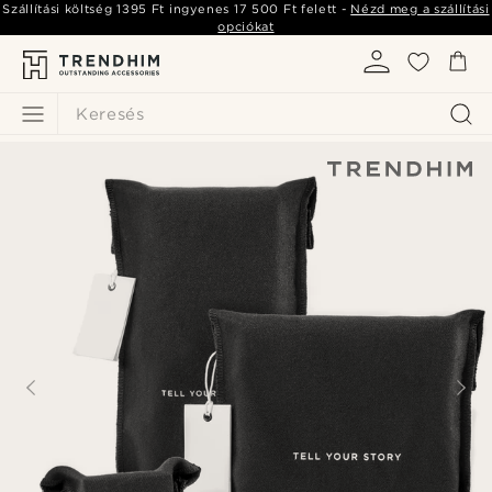
Szállítási költség
1395 Ft
ingyenes
17 500 Ft
felett -
Nézd meg a szállítási
opciókat
Keresés