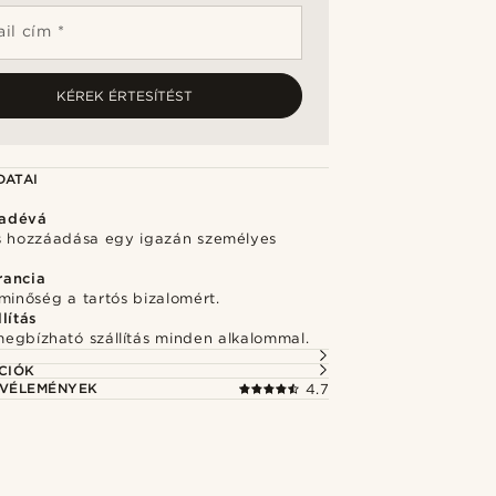
il cím *
KÉREK ÉRTESÍTÉST
DATAI
adévá
s hozzáadása egy igazán személyes
rancia
minőség a tartós bizalomért.
lítás
megbízható szállítás minden alkalommal.
CIÓK
 VÉLEMÉNYEK
4.7