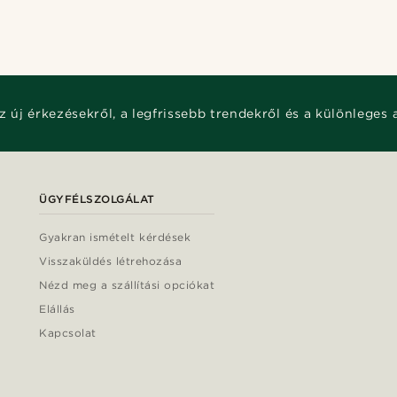
z új érkezésekről, a legfrissebb trendekről és a különleges 
ÜGYFÉLSZOLGÁLAT
Gyakran ismételt kérdések
Visszaküldés létrehozása
Nézd meg a szállítási opciókat
Elállás
Kapcsolat