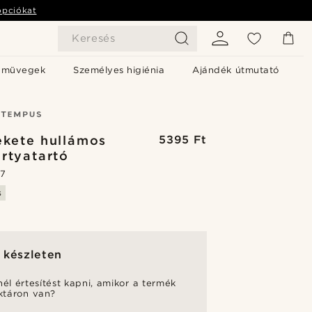
opciókat
Keresés
emüvegek
Személyes higiénia
Ajándék útmutató
ekete hullámos
5395 Ft
rtyatartó
.7
s
 készleten
nél értesítést kapni, amikor a termék
aktáron van?