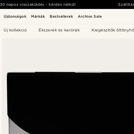
30 napos visszaküldés - kérdés nélkül!
Szállítá
Újdonságok
Márkák
Bestsellerek
Archive Sale
Új kollekció
Ékszerek és karórák
Kiegészítők öltönyh