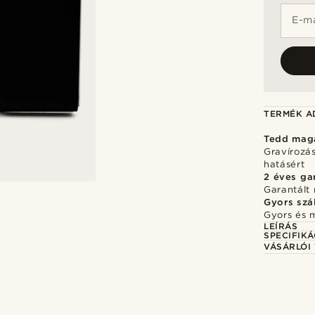
E-ma
TERMÉK A
Tedd mag
Gravírozá
hatásért
2 éves ga
Garantált 
Gyors szál
Gyors és 
LEÍRÁS
SPECIFIKÁ
VÁSÁRLÓI