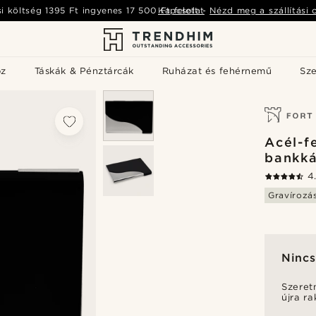
si költség
1395 Ft
ingyenes
17 500 Ft
Kapcsolat
felett
-
Nézd meg a szállítási 
öz
Táskák & Pénztárcák
Ruházat és fehérnemű
Sz
Acél-f
bankká
4
Gravírozá
Nincs
Szeret
újra r