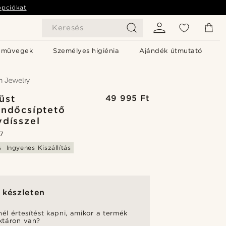
opciókat
Keresés
emüvegek
Személyes higiénia
Ajándék útmutató
üst
49 995 Ft
ndőcsíptető
dísszel
.7
s
Ingyenes Kiszállítás
 készleten
nél értesítést kapni, amikor a termék
aktáron van?