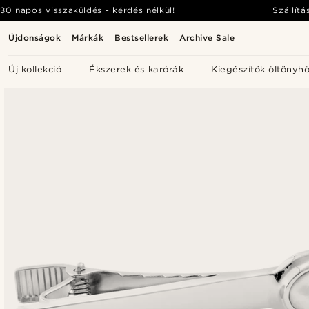
30 napos visszaküldés - kérdés nélkül!
Szállítá
Újdonságok
Márkák
Bestsellerek
Archive Sale
Új kollekció
Ékszerek és karórák
Kiegészítők öltönyh