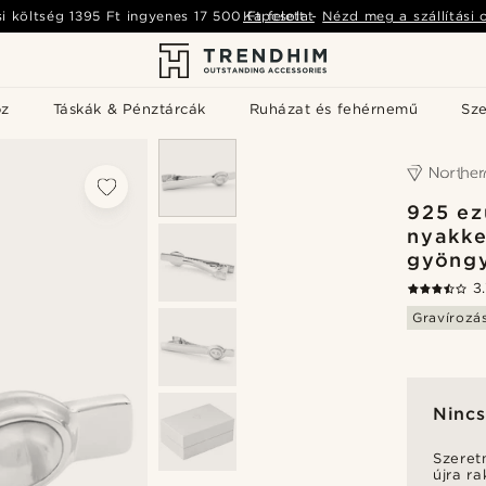
si költség
1395 Ft
ingyenes
17 500 Ft
Kapcsolat
felett
-
Nézd meg a szállítási 
öz
Táskák & Pénztárcák
Ruházat és fehérnemű
Sz
925 ez
nyakke
gyöngy
3
Gravírozá
Nincs
Szeret
újra r