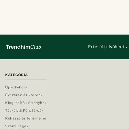
Értesülj elsőként a
KATEGÓRIA
Új kollekció
Ékszerek és karórák
Kiegészítők öltönyhöz
Táskák & Pénztárcák
Ruházat és fehérnemű
Szemüvegek