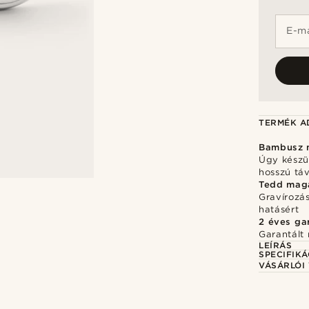
E-ma
TERMÉK A
Bambusz 
Úgy készül
hosszú tá
Tedd mag
Gravírozá
hatásért
2 éves ga
Garantált 
LEÍRÁS
SPECIFIKÁ
VÁSÁRLÓI