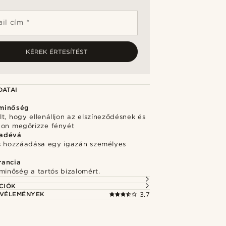
il cím *
KÉREK ÉRTESÍTÉST
DATAI
minőség
t, hogy ellenálljon az elszíneződésnek és
von megőrizze fényét
adévá
s hozzáadása egy igazán személyes
rancia
minőség a tartós bizalomért.
CIÓK
 VÉLEMÉNYEK
3.7